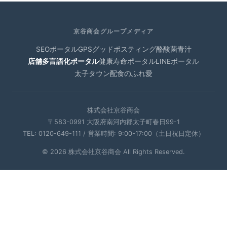
京谷商会グループメディア
SEOポータル
GPSグッドポスティング
酪酸菌青汁
店舗多言語化ポータル
健康寿命ポータル
LINEポータル
太子タウン
配食のふれ愛
株式会社京谷商会
〒583-0991 大阪府南河内郡太子町春日99-1
TEL: 0120-649-111 / 営業時間: 9:00-17:00（土日祝日定休）
© 2026 株式会社京谷商会 All Rights Reserved.